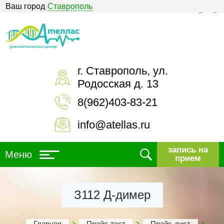
Ваш город
Ставрополь
Версия для слабовидящих
г. Ставрополь, ул.
Родосская д. 13
8(962)403-83-21
info@atellas.ru
запись на
Меню
прием
З112 Д-димер
Главная
Прайс-тест
Прайс-лист