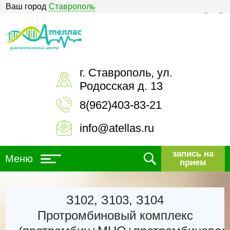
Ваш город
Ставрополь
Версия для слабовидящих
г. Ставрополь, ул.
Родосская д. 13
8(962)403-83-21
info@atellas.ru
запись на
Меню
прием
З102, З103, З104
Протромбиновый комплекс