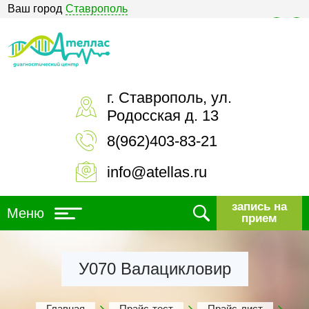
Ваш город
Ставрополь
Версия для слабовидящих
г. Ставрополь, ул.
Родосская д. 13
8(962)403-83-21
info@atellas.ru
запись на
Меню
прием
У070 Валацикловир
Главная
Прайс-тест
Прайс-лист