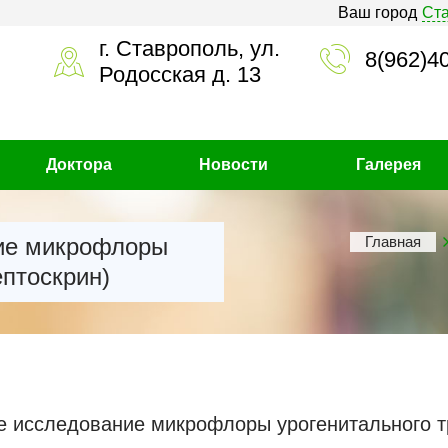
Ваш город
Ст
г. Ставрополь, ул.
8(962)4
Родосская д. 13
Доктора
Новости
Галерея
ие микрофлоры
Главная
ептоскрин)
е исследование микрофлоры урогенитального тр