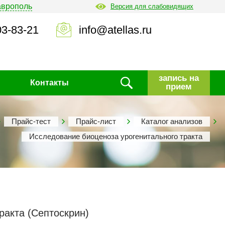
аврополь
Версия для слабовидящих
03-83-21
info@atellas.ru
запись на
Контакты
прием
Прайс-тест
Прайс-лист
Каталог анализов
Исследование биоценоза урогенитального тракта
акта (Септоскрин)