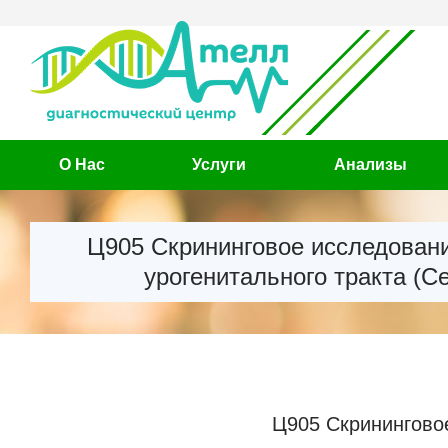
О Нас
Услуги
Анализы
Ц905 Скрининговое исследован
урогенитального тракта (С
Ц905 Скринингово