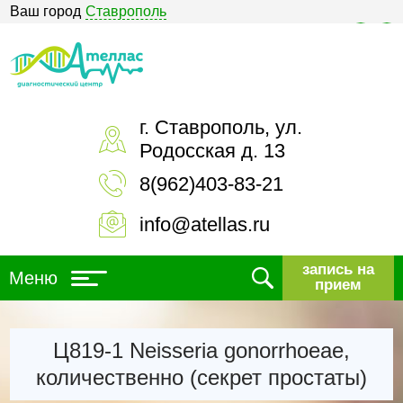
Ваш город
Ставрополь
Версия для слабовидящих
г. Ставрополь, ул.
Родосская д. 13
8(962)403-83-21
info@atellas.ru
запись на
Меню
прием
Ц819-1 Neisseria gonorrhoeae,
количественно (секрет простаты)