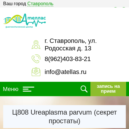
Ваш город
Ставрополь
Версия для слабовидящих
г. Ставрополь, ул.
Родосская д. 13
8(962)403-83-21
info@atellas.ru
запись на
Меню
прием
Ц808 Ureaplasma parvum (секрет
простаты)