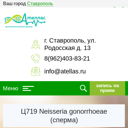
Ваш город
Ставрополь
Версия для слабовидящих
г. Ставрополь, ул.
Родосская д. 13
8(962)403-83-21
info@atellas.ru
запись на
Меню
прием
Ц719 Neisseria gonorrhoeae
(сперма)