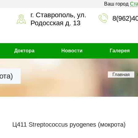
Ваш город
Ст
г. Ставрополь, ул.
8(962)4
Родосская д. 13
Доктора
Новости
Галерея
ота)
Главная
Ц411 Streptococcus pyogenes (мокрота)