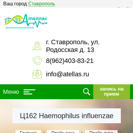
Ваш город
Ставрополь
Версия для слабовидящих
г. Ставрополь, ул.
Родосская д. 13
8(962)403-83-21
info@atellas.ru
запись на
Меню
прием
Ц162 Haemophilus influenzae
Главная
Прайс-тест
Прайс-лист