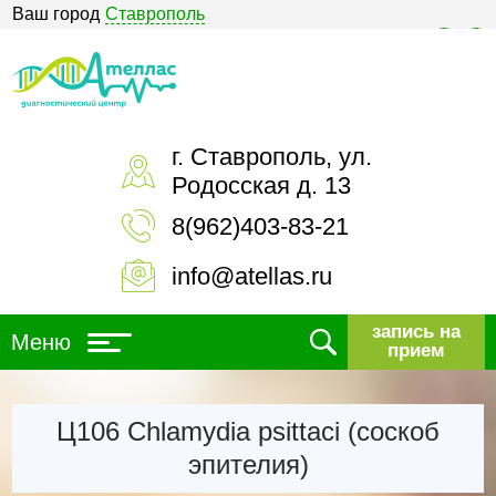
Ваш город
Ставрополь
Версия для слабовидящих
г. Ставрополь, ул.
Родосская д. 13
8(962)403-83-21
info@atellas.ru
запись на
Меню
прием
Ц106 Chlamydia psittaci (соскоб
эпителия)