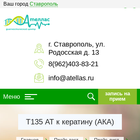
Ваш город
Ставрополь
Версия для слабовидящих
г. Ставрополь, ул.
Родосская д. 13
8(962)403-83-21
info@atellas.ru
запись на
Меню
прием
Т135 АТ к кератину (АКА)
Главная
Прайс-тест
Прайс-лист