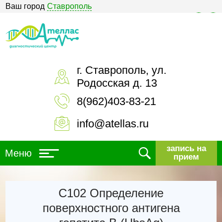
Ваш город
Ставрополь
Версия для слабовидящих
г. Ставрополь, ул.
Родосская д. 13
8(962)403-83-21
info@atellas.ru
запись на
Меню
прием
С102 Определение
поверхностного антигена