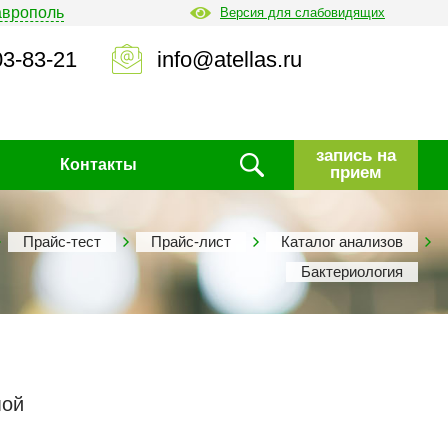
аврополь
Версия для слабовидящих
03-83-21
info@atellas.ru
запись на
Контакты
прием
Прайс-тест
Прайс-лист
Каталог анализов
Бактериология
мой