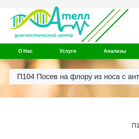
О Нас
Услуги
Анализы
П104 Посев на флору из носа с ан
П1