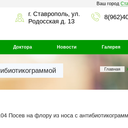
Ваш город
Ст
г. Ставрополь, ул.
8(962)4
Родосская д. 13
Доктора
Новости
Галерея
тибиотикограммой
Главная
04 Посев на флору из носа с антибиотикограм