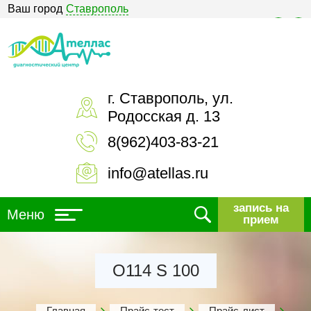
Ваш город
Ставрополь
Версия для слабовидящих
г. Ставрополь, ул.
Родосская д. 13
8(962)403-83-21
info@atellas.ru
запись на
Меню
прием
О114 S 100
Главная
Прайс-тест
Прайс-лист