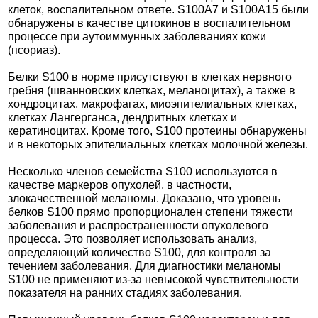
клеток, воспалительном ответе. S100A7 и S100A15 были
обнаружены в качестве цитокинов в воспалительном
процессе при аутоиммунных заболеваниях кожи
(псориаз).
Белки S100 в норме присутствуют в клетках нервного
гребня (шванновских клетках, меланоцитах), а также в
хондроцитах, макрофагах, миоэпителиальных клетках,
клетках Лангерганса, дендритных клетках и
кератиноцитах. Кроме того, S100 протеины обнаружены
и в некоторых эпителиальных клетках молочной железы.
Несколько членов семейства S100 используются в
качестве маркеров опухолей, в частности,
злокачественной меланомы. Доказано, что уровень
белков S100 прямо пропорционален степени тяжести
заболевания и распространенности опухолевого
процесса. Это позволяет использовать анализ,
определяющий количество S100, для контроля за
течением заболевания. Для диагностики меланомы
S100 не применяют из-за невысокой чувствительности
показателя на ранних стадиях заболевания.