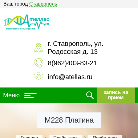
Ваш город
Ставрополь
Версия для слабовидящих
г. Ставрополь, ул.
Родосская д. 13
8(962)403-83-21
info@atellas.ru
запись на
Меню
прием
М228 Платина
Главная
Прайс-тест
Прайс-лист