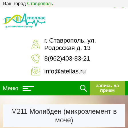
Ваш город
Ставрополь
Версия для слабовидящих
г. Ставрополь, ул.
Родосская д. 13
8(962)403-83-21
info@atellas.ru
запись на
Меню
прием
М211 Молибден (микроэлемент в
моче)