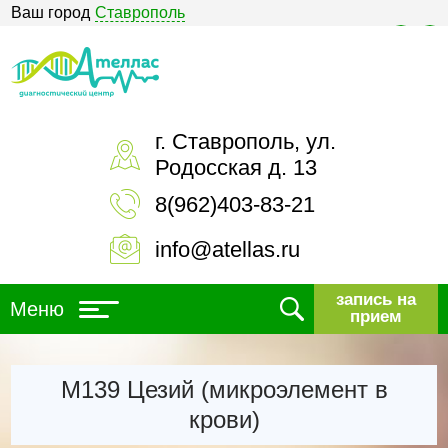
Ваш город
Ставрополь
Версия для слабовидящих
г. Ставрополь, ул.
Родосская д. 13
8(962)403-83-21
info@atellas.ru
запись на
Меню
прием
М139 Цезий (микроэлемент в
крови)