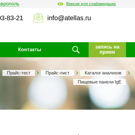
аврополь
Версия для слабовидящих
03-83-21
info@atellas.ru
запись на
Контакты
прием
Прайс-тест
Прайс-лист
Каталог анализов
Пищевые панели IgE