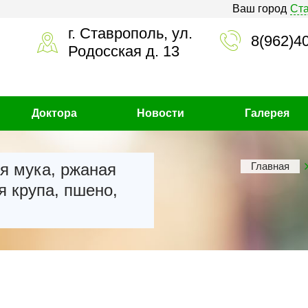
Ваш город
Ст
г. Ставрополь, ул.
8(962)4
Родосская д. 13
Доктора
Новости
Галерея
я мука, ржаная
Главная
я крупа, пшено,