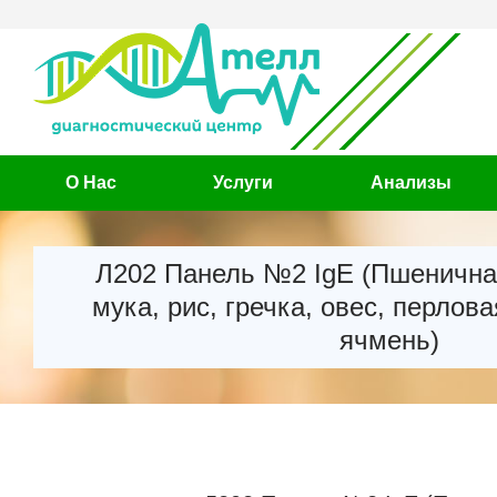
О Нас
Услуги
Анализы
Л202 Панель №2 IgE (Пшенична
мука, рис, гречка, овес, перлова
ячмень)