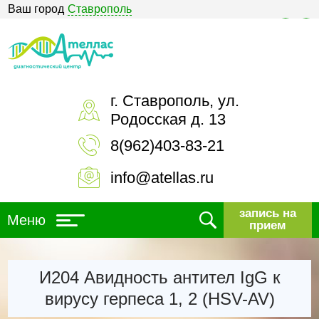
Ваш город
Ставрополь
Версия для слабовидящих
г. Ставрополь, ул.
Родосская д. 13
8(962)403-83-21
info@atellas.ru
запись на
Меню
прием
И204 Авидность антител IgG к
вирусу герпеса 1, 2 (HSV-AV)