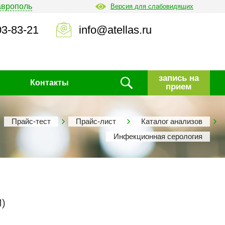
аврополь
Версия для слабовидящих
03-83-21
info@atellas.ru
запись на
Контакты
прием
Прайс-тест
Прайс-лист
Каталог анализов
Инфекционная серология
M)