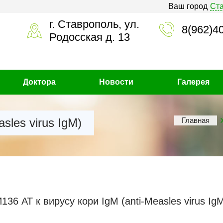
Ваш город
Ст
г. Ставрополь, ул.
8(962)4
Родосская д. 13
Доктора
Новости
Галерея
sles virus IgM)
Главная
136 АТ к вирусу кори IgM (anti-Measles virus Ig