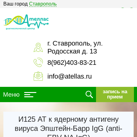
Ваш город
Ставрополь
Версия для слабовидящих
г. Ставрополь, ул.
Родосская д. 13
8(962)403-83-21
info@atellas.ru
запись на
Меню
прием
И125 АТ к ядерному антигену
вируса Эпштейн-Барр IgG (anti-