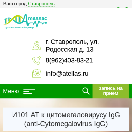
Ваш город
Ставрополь
Версия для слабовидящих
г. Ставрополь, ул.
Родосская д. 13
8(962)403-83-21
info@atellas.ru
запись на
Меню
прием
И101 АТ к цитомегаловирусу IgG
(anti-Cуtomegalovirus IgG)