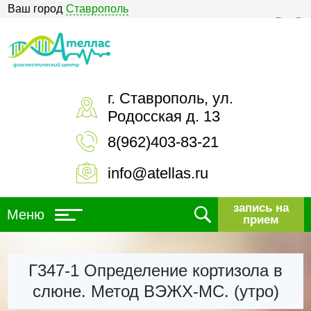
Ваш город
Ставрополь
Версия для слабовидящих
г. Ставрополь, ул.
Родосская д. 13
8(962)403-83-21
info@atellas.ru
запись на
Меню
прием
Г347-1 Определение кортизола в
слюне. Метод ВЭЖХ-МС. (утро)