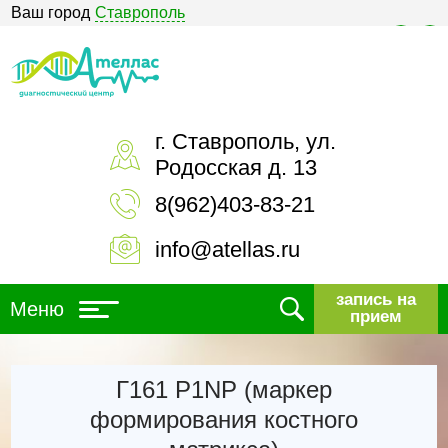
Ваш город
Ставрополь
Версия для слабовидящих
г. Ставрополь, ул.
Родосская д. 13
8(962)403-83-21
info@atellas.ru
запись на
Меню
прием
Г161 P1NP (маркер
формирования костного