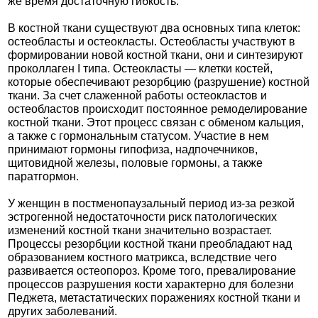
же время достаточную гибкость.
В костной ткани существуют два основных типа клеток:
остеобласты и остеокласты. Остеобласты участвуют в
формировании новой костной ткани, они и синтезируют
проколлаген I типа. Остеокласты — клетки костей,
которые обеспечивают резорбцию (разрушение) костной
ткани. За счет слаженной работы остеокластов и
остеобластов происходит постоянное ремоделирование
костной ткани. Этот процесс связан с обменом кальция,
а также с гормональным статусом. Участие в нем
принимают гормоны гипофиза, надпочечников,
щитовидной железы, половые гормоны, а также
паратгормон.
У женщин в постменопаузальный период из-за резкой
эстрогенной недостаточности риск патологических
изменений костной ткани значительно возрастает.
Процессы резорбции костной ткани преобладают над
образованием костного матрикса, вследствие чего
развивается остеопороз. Кроме того, превалирование
процессов разрушения кости характерно для болезни
Педжета, метастатических поражениях костной ткани и
других заболеваний.