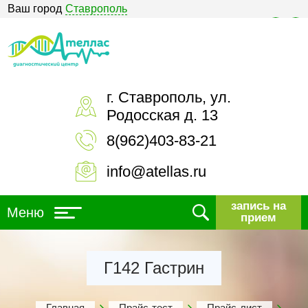
Ваш город
Ставрополь
Версия для слабовидящих
г. Ставрополь, ул.
Родосская д. 13
8(962)403-83-21
info@atellas.ru
запись на
Меню
прием
Г142 Гастрин
Главная
Прайс-тест
Прайс-лист