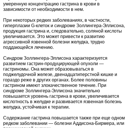
умеренную концентрацию гастрина в крови в
зависимости от необходимости в нем.
При некоторых редких заболеваниях, в частности,
гиперплазии G-клеток и синдроме Золлингера-Эллисона,
продукция гастрина и, следовательно, соляной кислоты
увеличивается. Это может привести к развитию
агрессивной язвенной болезни желудка, трудно
поддающейся лечению.
Синдром Золлингера-Эллисона характеризуется
развитием гастрин-продуцирующей опухоли —
гастриномы. Она может образовываться в
поджелудочной железе, двенадцатиперстной кишке и
гораздо реже в других органах. Более половины
гастрином имеют злокачественное течение. При
синдроме Золлингера-Эллисона значительно
повышается уровень гастрина в крови, увеличивается
кислотность в желудке и развивается язвенная болезнь
желудка, устойчивая к терапии.
Содержание гастрина повышается также при еще одном
редком заболевании — болезни Аддисона-Бирмера, или