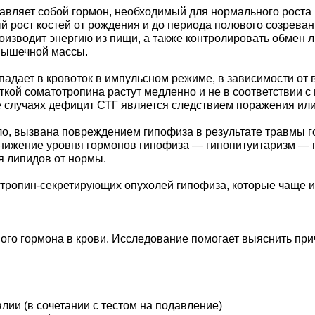
авляет собой гормон, необходимый для нормального роста и
 рост костей от рождения и до периода полового созревани
оизводит энергию из пищи, а также контролировать обмен ли
 мышечной массы.
адает в кровоток в импульсном режиме, в зависимости от 
откой соматотропина растут медленно и не в соответствии 
е случаях дефицит СТГ является следствием поражения или
ло, вызвана повреждением гипофиза в результате травмы го
Снижение уровня гормонов гипофиза — гипопитуитаризм — п
я липидов от нормы.
тотропин-секретирующих опухолей гипофиза, которые чаще
го гормона в крови. Исследование помогает выяснить причи
лии (в сочетании с тестом на подавление)