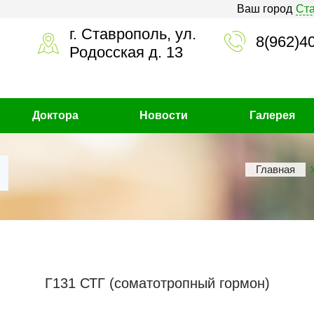
Ваш город
Ст
г. Ставрополь, ул.
8(962)4
Родосская д. 13
Доктора
Новости
Галерея
Главная
Г131 СТГ (соматотропный гормон)