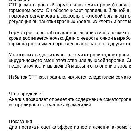
СТГ (соматотропный гормон, или соматотропин) предст
гормоном роста. Он обеспечивает правильный линейный
помогает регулировать скорость, с которой организм пр
регуляции выработки красных кровяных клеток и рост
Гормон роста вырабатывается гипофизом и в норме поп
крови достигается ночью. Дети с недостаточной выраб
гормона роста имеет врожденный характер, в других ж
У взрослых недостаточность соматотропина, как прави
хирургического вмешательства или лучевой терапии. 
недостаточности мышечной массы и отклонению уровн
Избыток СТГ, как правило, является следствием сома
Что определяет
Анализ позволяет определить содержание соматотропно
контролировать течение акромегалии.
Показания
Диагностика и оценка эффективности лечения акромега