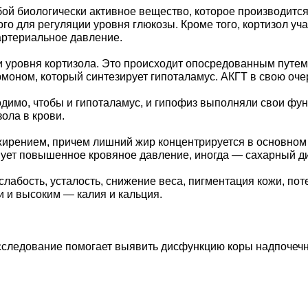
ой биологически активное вещество, которое производитс
го для регуляции уровня глюкозы. Кроме того, кортизол уч
артериальное давление.
 уровня кортизола. Это происходит опосредованным путем
моном, который синтезирует гипоталамус. АКГТ в свою оче
одимо, чтобы и гипоталамус, и гипофиз выполняли свои фу
ола в крови.
ирением, причем лишний жир концентрируется в основном 
ует повышенное кровяное давление, иногда — сахарный диа
лабость, усталость, снижение веса, пигментация кожи, по
и и высоким — калия и кальция.
сследование помогает выявить дисфункцию коры надпочечн