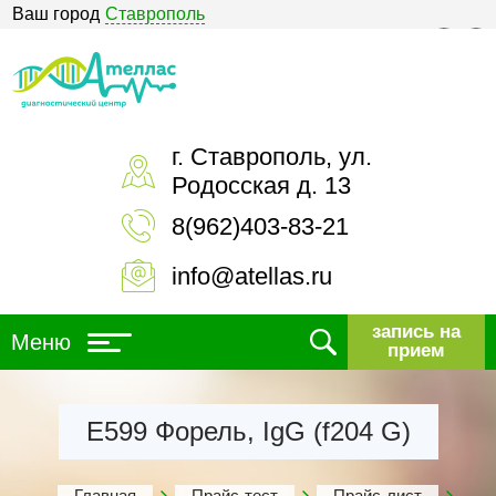
Ваш город
Ставрополь
Версия для слабовидящих
г. Ставрополь, ул.
Родосская д. 13
8(962)403-83-21
info@atellas.ru
запись на
Меню
прием
Е599 Форель, IgG (f204 G)
Главная
Прайс-тест
Прайс-лист