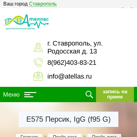
Ваш город
Ставрополь
Версия для слабовидящих
г. Ставрополь, ул.
Родосская д. 13
8(962)403-83-21
info@atellas.ru
запись на
Меню
прием
Е575 Персик, IgG (f95 G)
Главная
Прайс-тест
Прайс-лист