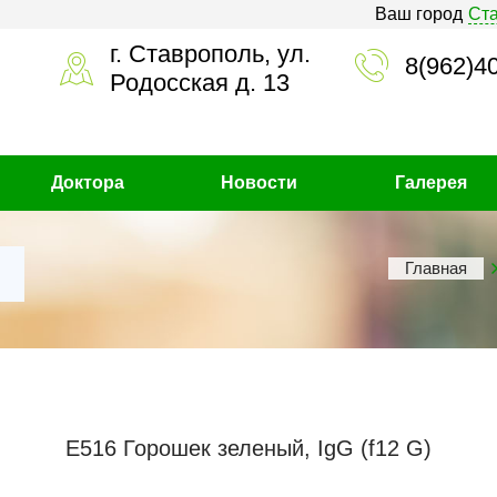
Ваш город
Ст
г. Ставрополь, ул.
8(962)4
Родосская д. 13
Доктора
Новости
Галерея
Главная
Е516 Горошек зеленый, IgG (f12 G)