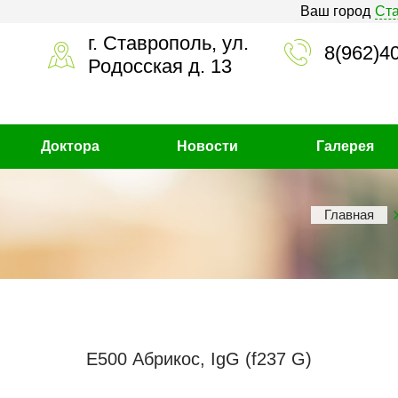
Ваш город
Ст
г. Ставрополь, ул.
8(962)4
Родосская д. 13
Доктора
Новости
Галерея
Главная
Е500 Абрикос, IgG (f237 G)