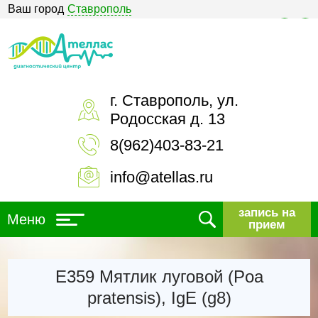
Ваш город
Ставрополь
Версия для слабовидящих
г. Ставрополь, ул.
Родосская д. 13
8(962)403-83-21
info@atellas.ru
запись на
Меню
прием
Е359 Мятлик луговой (Poa
pratensis), IgE (g8)