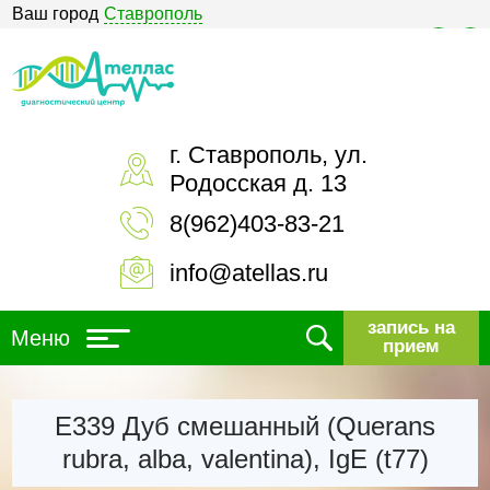
Ваш город
Ставрополь
Версия для слабовидящих
г. Ставрополь, ул.
Родосская д. 13
8(962)403-83-21
info@atellas.ru
запись на
Меню
прием
Е339 Дуб смешанный (Querans
rubra, alba, valentina), IgE (t77)