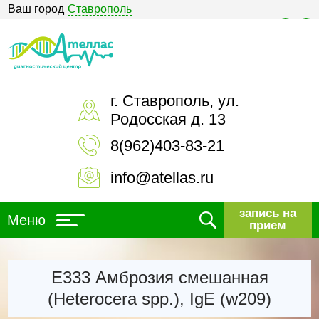
Ваш город
Ставрополь
Версия для слабовидящих
г. Ставрополь, ул.
Родосская д. 13
8(962)403-83-21
info@atellas.ru
запись на
Меню
прием
Е333 Амброзия смешанная
(Heterocera spp.), IgE (w209)