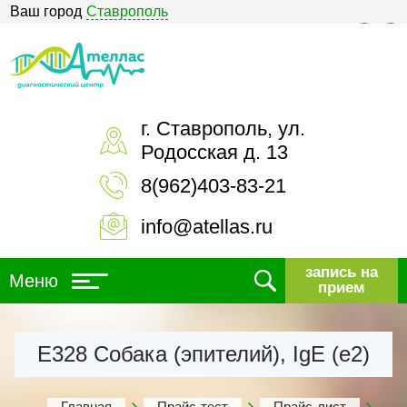
Ваш город
Ставрополь
Версия для слабовидящих
г. Ставрополь, ул.
Родосская д. 13
8(962)403-83-21
info@atellas.ru
запись на
Меню
прием
Е328 Собака (эпителий), IgE (е2)
Главная
Прайс-тест
Прайс-лист