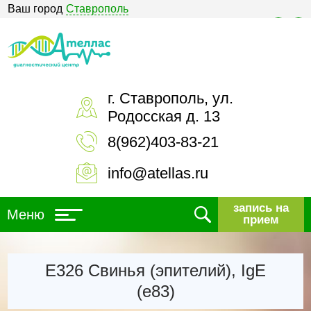
Ваш город
Ставрополь
Версия для слабовидящих
г. Ставрополь, ул.
Родосская д. 13
8(962)403-83-21
info@atellas.ru
запись на
Меню
прием
Е326 Свинья (эпителий), IgE
(е83)