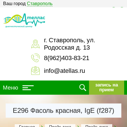
Ваш город
Ставрополь
Версия для слабовидящих
г. Ставрополь, ул.
Родосская д. 13
8(962)403-83-21
info@atellas.ru
запись на
Меню
прием
Е296 Фасоль красная, IgE (f287)
Главная
Прайс-тест
Прайс-лист