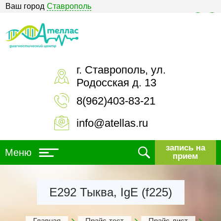
Ваш город
Ставрополь
Версия для слабовидящих
г. Ставрополь, ул.
Родосская д. 13
8(962)403-83-21
info@atellas.ru
запись на
Меню
прием
Е292 Тыква, IgE (f225)
Главная
Прайс-тест
Прайс-лист