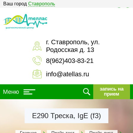
Ваш город
Ставрополь
Версия для слабовидящих
г. Ставрополь, ул.
Родосская д. 13
8(962)403-83-21
info@atellas.ru
запись на
Меню
прием
Е290 Треска, IgE (f3)
Главная
Прайс-тест
Прайс-лист