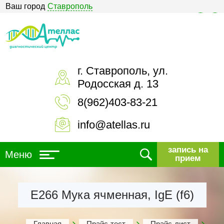
Ваш город
Ставрополь
Версия для слабовидящих
г. Ставрополь, ул.
Родосская д. 13
8(962)403-83-21
info@atellas.ru
запись на
Меню
прием
Е266 Мука ячменная, IgE (f6)
Главная
Прайс-тест
Прайс-лист