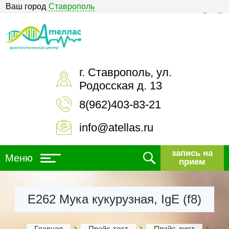
Ваш город
Ставрополь
Версия для слабовидящих
г. Ставрополь, ул.
Родосская д. 13
8(962)403-83-21
info@atellas.ru
запись на
Меню
прием
Е262 Мука кукурузная, IgE (f8)
Главная
Прайс-тест
Прайс-лист