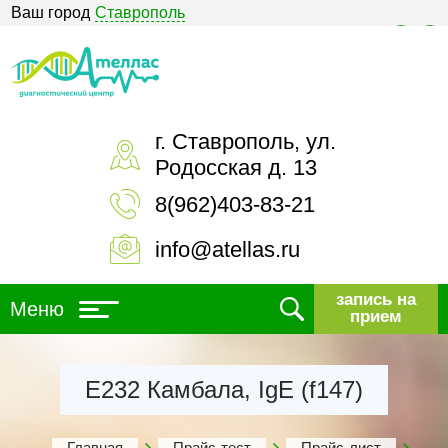
Ваш город
Ставрополь
Версия для слабовидящих
г. Ставрополь, ул.
Родосская д. 13
8(962)403-83-21
info@atellas.ru
запись на
Меню
прием
Е232 Камбала, IgE (f147)
Главная
Прайс-тест
Прайс-лист