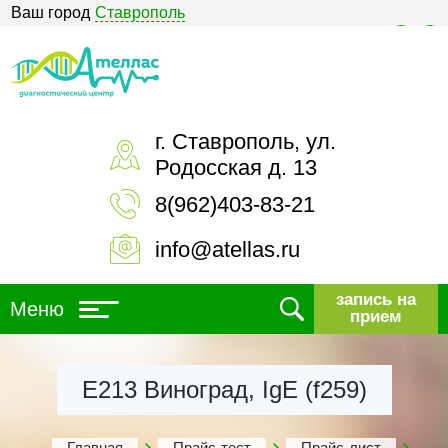
Ваш город
Ставрополь
Версия для слабовидящих
г. Ставрополь, ул.
Родосская д. 13
8(962)403-83-21
info@atellas.ru
запись на
Меню
прием
Е213 Виноград, IgE (f259)
Главная
Прайс-тест
Прайс-лист