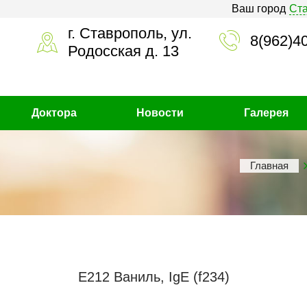
Ваш город
Ст
г. Ставрополь, ул.
8(962)4
Родосская д. 13
Доктора
Новости
Галерея
Главная
Е212 Ваниль, IgE (f234)