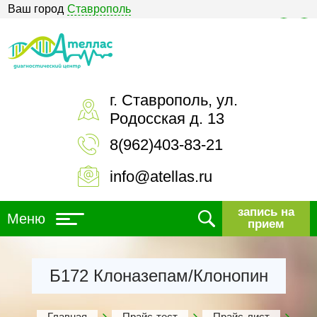
Ваш город
Ставрополь
Версия для слабовидящих
г. Ставрополь, ул.
Родосская д. 13
8(962)403-83-21
info@atellas.ru
запись на
Меню
прием
Б172 Клоназепам/Клонопин
Главная
Прайс-тест
Прайс-лист