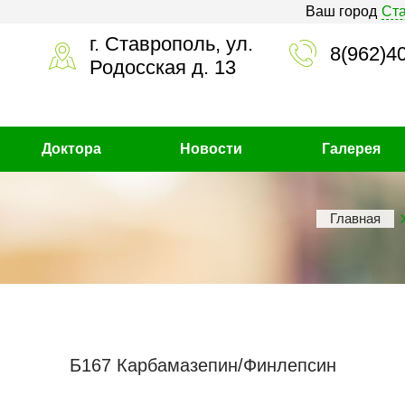
Ваш город
Ст
г. Ставрополь, ул.
8(962)4
Родосская д. 13
Доктора
Новости
Галерея
Главная
Б167 Карбамазепин/Финлепсин