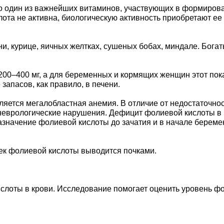
это один из важнейших витаминов, участвующих в формиров
слота не активна, биологическую активность приобретают е
, курице, яичных желтках, сушеных бобах, миндале. Богат
200–400 мг, а для беременных и кормящих женщин этот пока
запасов, как правило, в печени.
ется мегалобластная анемия. В отличие от недостаточност
неврологические нарушения. Дефицит фолиевой кислоты в 
азначение фолиевой кислоты до зачатия и в начале берем
ек фолиевой кислоты выводится почками.
слоты в крови. Исследование помогает оценить уровень фо