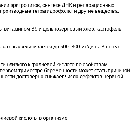
ании эритроцитов, синтезе ДНК и репарационных
е производные тетрагидрофолат и другие вещества,
ы витамином В9 и цельнозерновый хлеб, картофель,
затель увеличивается до 500–800 мг/день. В норме
и близкого к фолиевой кислоте по свойствам
первом триместре беременности может стать причиной
енности достоверно снижает число дефектов нервной
лиевой кислоты в организме.