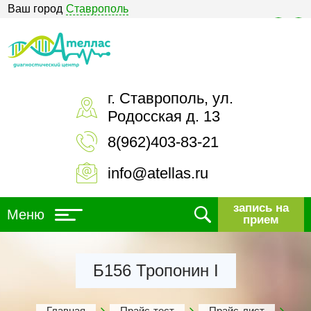
Ваш город
Ставрополь
Версия для слабовидящих
г. Ставрополь, ул.
Родосская д. 13
8(962)403-83-21
info@atellas.ru
запись на
Меню
прием
Б156 Тропонин I
Главная
Прайс-тест
Прайс-лист