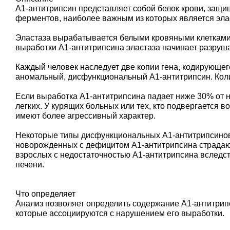
А1-антитрипсин представляет собой белок крови, защ
ферментов, наиболее важным из которых является эла
Эластаза вырабатывается белыми кровяными клетками 
выработки А1-антитрипсина эластаза начинает разруша
Каждый человек наследует две копии гена, кодирующег
аномальный, дисфункциональный А1-антитрипсин. Колич
Если выработка А1-антитрипсина падает ниже 30% от 
легких. У курящих больных или тех, кто подвергается 
имеют более агрессивный характер.
Некоторые типы дисфункциональных А1-антитрипсинов н
новорожденных с дефицитом А1-антитрипсина страдают
взрослых с недостаточностью А1-антитрипсина вследст
печени.
Что определяет
Анализ позволяет определить содержание А1-антитрипс
которые ассоциируются с нарушением его выработки.