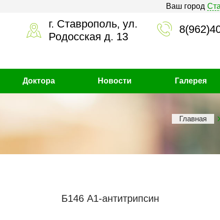
Ваш город
Ст
г. Ставрополь, ул.
8(962)4
Родосская д. 13
Доктора
Новости
Галерея
Главная
Б146 А1-антитрипсин