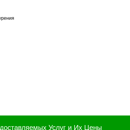
курения
доставляемых Услуг и Их Цены