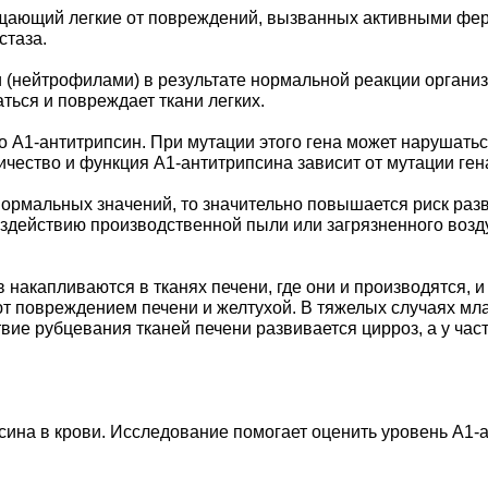
ищающий легкие от повреждений, вызванных активными фер
стаза.
(нейтрофилами) в результате нормальной реакции органи
ться и повреждает ткани легких.
о А1-антитрипсин. При мутации этого гена может нарушатьс
ество и функция А1-антитрипсина зависит от мутации гена
нормальных значений, то значительно повышается риск р
воздействию производственной пыли или загрязненного воз
акапливаются в тканях печени, где они и производятся, 
 повреждением печени и желтухой. В тяжелых случаях мл
вие рубцевания тканей печени развивается цирроз, а у час
ина в крови. Исследование помогает оценить уровень А1-а