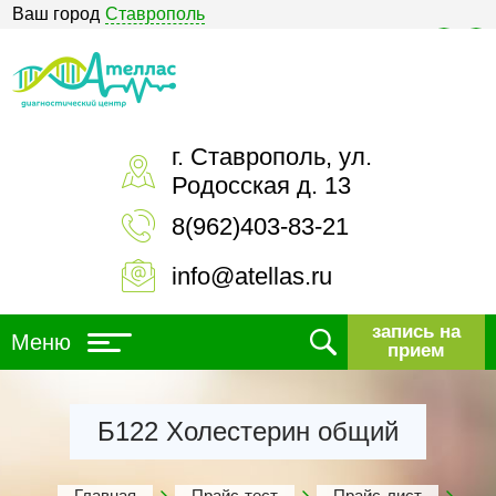
Ваш город
Ставрополь
Версия для слабовидящих
г. Ставрополь, ул.
Родосская д. 13
8(962)403-83-21
info@atellas.ru
запись на
Меню
прием
Б122 Холестерин общий
Главная
Прайс-тест
Прайс-лист